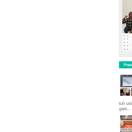
Popu
tuh ud
gam...