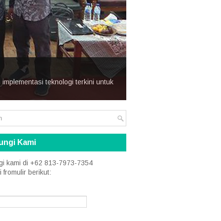
mplementasi teknologi terkini untuk
ungi Kami
i kami di +62 813-7973-7354
i fromulir berikut: