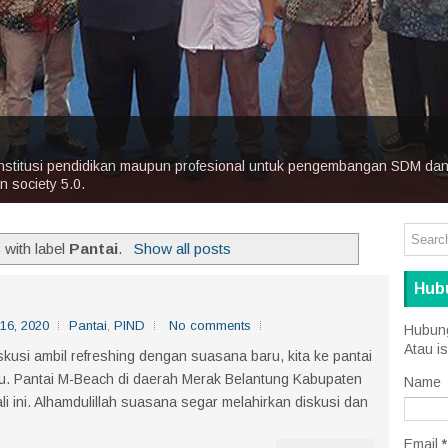
Engineering
ma BBPPMPV BMTI Bandung
nstitusi pendidikan maupun profesional untuk pengembangan SDM dan i
 society 5.0.
with label
Pantai
.
Show all posts
Hub
16, 2020
Pantai
,
PIND
No comments
Hubung
Atau is
kusi ambil refreshing dengan suasana baru, kita ke pantai
u. Pantai M-Beach di daerah Merak Belantung Kabupaten
Name
i ini. Alhamdulillah suasana segar melahirkan diskusi dan
Email
*