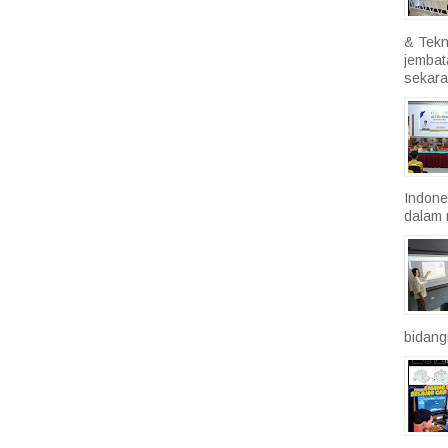
& Tekn
jembat
sekara
Indone
dalam 
bidang