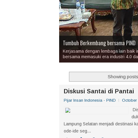
PIND Tempat Kursus Terbaik Bidang 
Tumbuh Berkembang bersama PIND
Up-Skilling dan Re-Skilling Bersa
This is default featured slide 4 title
This is default featured slide 5 title
Kerjasama dengan lembaga lain baik i
bersama memasuki era industri 4.0 dan
Showing posts 
Diskusi Santai di Pantai
Pijar Insan Indonesia - PIND
October 
Dis
dul
Lampung Selatan menjadi destinasi kal
ode-ide seg...