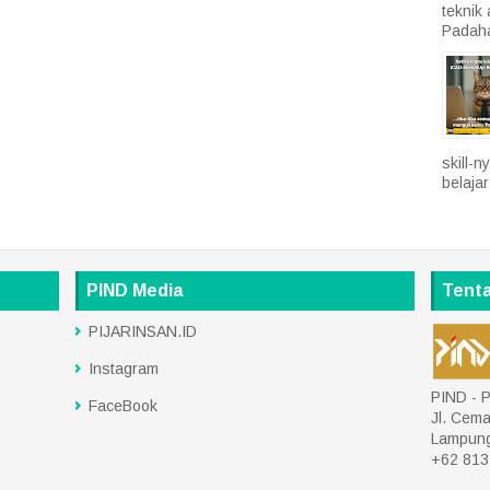
teknik
Padaha
skill-
belajar 
PIND Media
Tent
PIJARINSAN.ID
Instagram
PIND - P
FaceBook
Jl. Cem
Lampun
+62 813