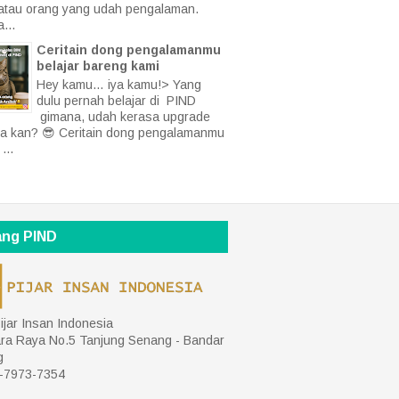
 atau orang yang udah pengalaman.
...
Ceritain dong pengalamanmu
belajar bareng kami
Hey kamu… iya kamu!> Yang
dulu pernah belajar di PIND
gimana, udah kerasa upgrade
nya kan? 😎 Ceritain dong pengalamanmu
...
ang PIND
ijar Insan Indonesia
ara Raya No.5 Tanjung Senang - Bandar
g
-7973-7354