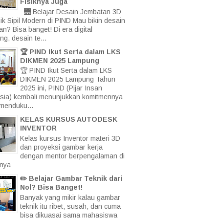
Fisiknya Juga
🌉 Belajar Desain Jembatan 3D
ik Sipil Modern di PIND Mau bikin desain
an? Bisa banget! Di era digital
ng, desain te...
🏆 PIND Ikut Serta dalam LKS
DIKMEN 2025 Lampung
🏆 PIND Ikut Serta dalam LKS
DIKMEN 2025 Lampung Tahun
2025 ini, PIND (Pijar Insan
sia) kembali menunjukkan komitmennya
menduku...
KELAS KURSUS AUTODESK
INVENTOR
Kelas kursus Inventor materi 3D
dan proyeksi gambar kerja
dengan mentor berpengalaman di
nya
✏️ Belajar Gambar Teknik dari
Nol? Bisa Banget!
Banyak yang mikir kalau gambar
teknik itu ribet, susah, dan cuma
bisa dikuasai sama mahasiswa