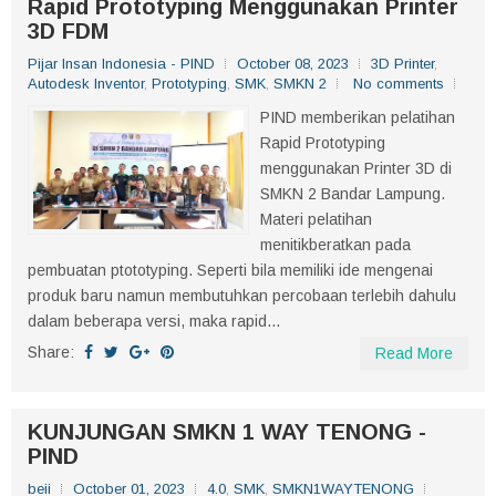
Rapid Prototyping Menggunakan Printer
3D FDM
Pijar Insan Indonesia - PIND
October 08, 2023
3D Printer
,
Autodesk Inventor
,
Prototyping
,
SMK
,
SMKN 2
No comments
PIND memberikan pelatihan
Rapid Prototyping
menggunakan Printer 3D di
SMKN 2 Bandar Lampung.
Materi pelatihan
menitikberatkan pada
pembuatan ptototyping. Seperti bila memiliki ide mengenai
produk baru namun membutuhkan percobaan terlebih dahulu
dalam beberapa versi, maka rapid...
Share:
Read More
KUNJUNGAN SMKN 1 WAY TENONG -
PIND
beii
October 01, 2023
4.0
,
SMK
,
SMKN1WAYTENONG